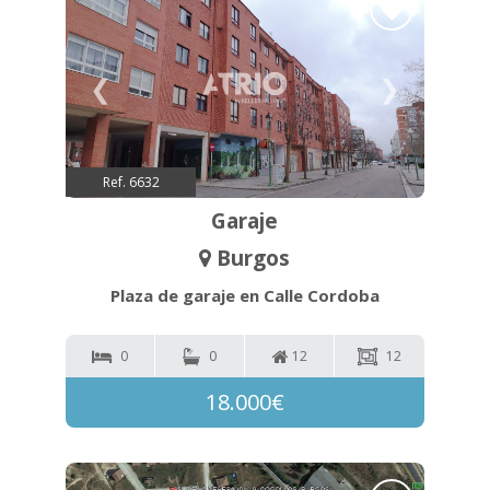
❮
❯
Ref. 6632
Garaje
Burgos
Plaza de garaje en Calle Cordoba
0
0
12
12
18.000€