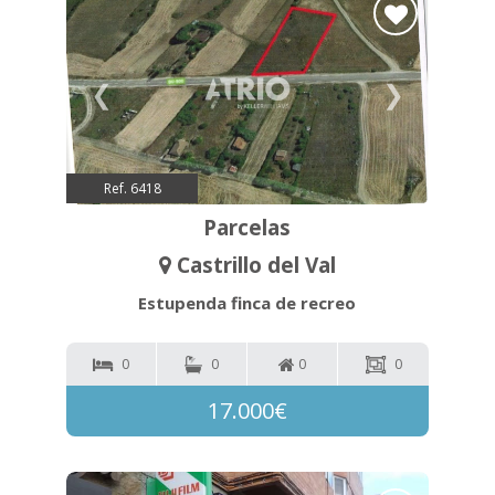
❮
❯
Ref. 6418
Parcelas
Castrillo del Val
Estupenda finca de recreo
0
0
0
0
17.000€