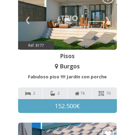
❮
❯
Ref. 8177
Pisos
Burgos
Fabuloso piso !!!! Jardín con porche
2
2
78
70
152.500€