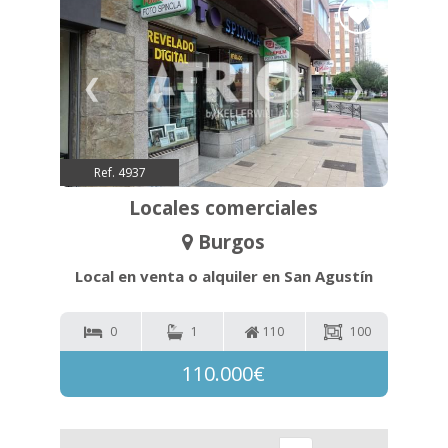
❮
❯
Ref. 4937
Locales comerciales
Burgos
Local en venta o alquiler en San Agustín
0
1
110
100
110.000€