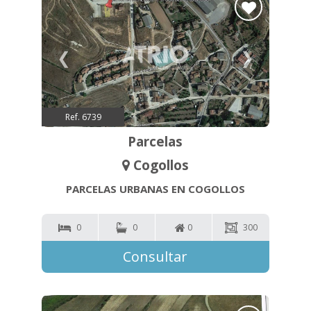
❮
❯
Ref. 6739
Parcelas
Cogollos
PARCELAS URBANAS EN COGOLLOS
0
0
0
300
Consultar