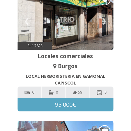
❮
❯
Ref. 7823
Locales comerciales
Burgos
LOCAL HERBORISTERIA EN GAMONAL
CAPISCOL
0
0
59
0
95.000€