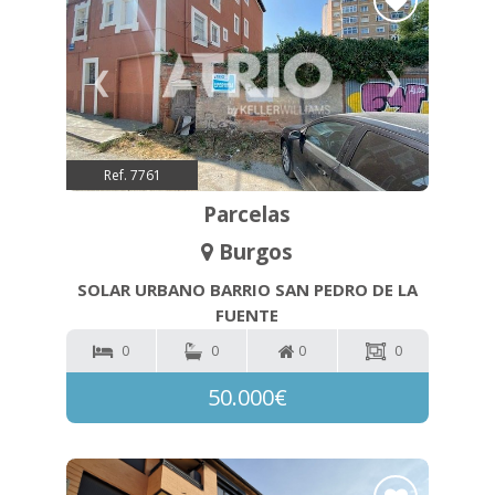
❮
❯
Ref. 7761
Parcelas
Burgos
SOLAR URBANO BARRIO SAN PEDRO DE LA
FUENTE
0
0
0
0
50.000€