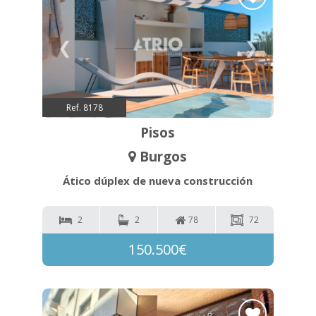
❮
❯
Ref. 8178
Pisos
Burgos
Ático dúplex de nueva construcción
2
2
78
72
150.500€