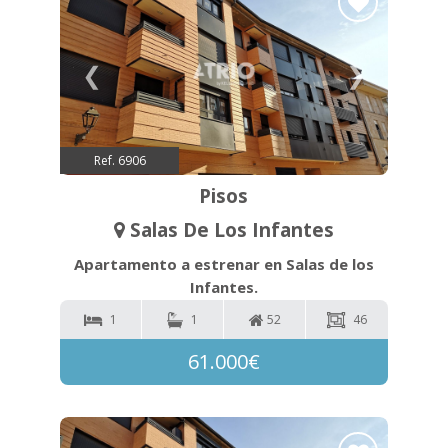
❮
❯
Ref. 6906
Pisos
Salas De Los Infantes
Apartamento a estrenar en Salas de los
Infantes.
1
1
52
46
61.000€