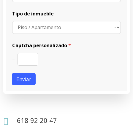
Tipo de inmueble
d
Captcha personalizado
*
e
N
o
=
m
b
r
Enviar
e
T
i
p
o
618 92 20 47
