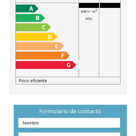
energía
año):
A
2
(KW h / m
B
año):
C
D
E
F
G
Poco eficiente
Formulario de contacto