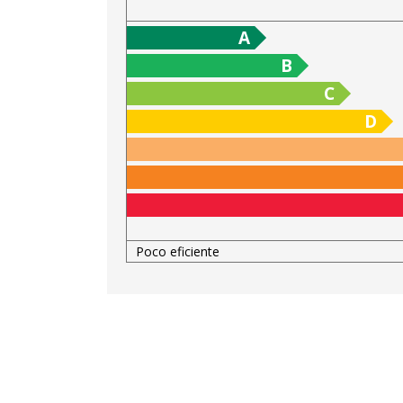
A
B
C
D
Poco eficiente