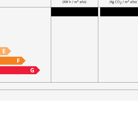
2
2
(KW h / m
año):
(Kg CO
/ m
año):
2
E
F
G