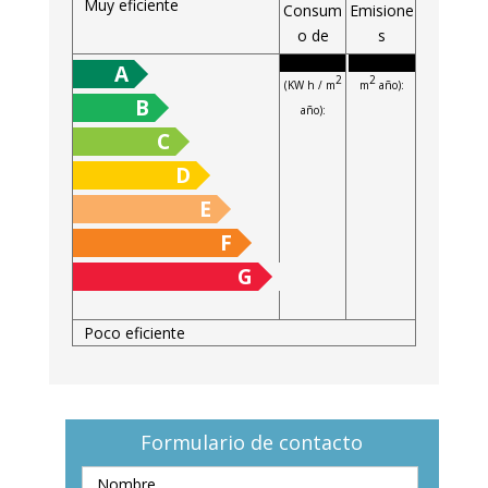
Muy eficiente
Consum
Emisione
o de
s
energía
(Kg CO
/
2
A
2
2
(KW h / m
m
año):
B
año):
C
D
E
F
G
Poco eficiente
Formulario de contacto