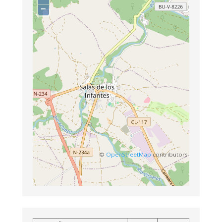
−
©
OpenStreetMap
contributors