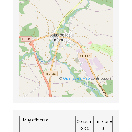
©
OpenStreetMap
contributors
Muy eficiente
Consum
Emisione
o de
s