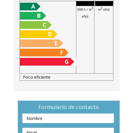
energía
(Kg CO
/
2
A
2
2
(KW h / m
m
año):
B
año):
C
D
E
F
G
Poco eficiente
Formulario de contacto