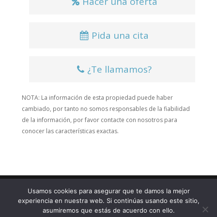
Hacer una oferta
Pida una cita
¿Te llamamos?
NOTA: La información de esta propiedad puede haber
cambiado, por tanto no somos responsables de la fiabilidad
de la información, por favor contacte con nosotros para
conocer las características exactas.
Usamos cookies para asegurar que te damos la mejor
experiencia en nuestra web. Si continúas usando este sitio,
© 2025 Atrio Gestión Inmobiliaria |
Aviso Legal
|
asumiremos que estás de acuerdo con ello.
Política de Privacidad
|
Política de Cookies
|