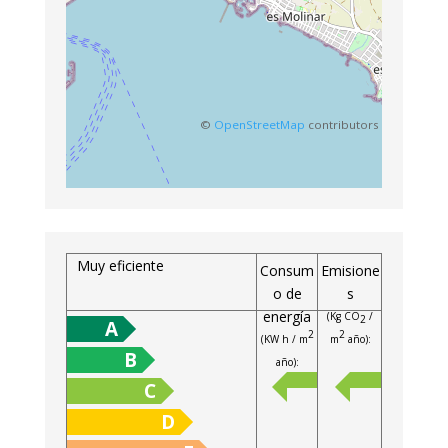
©
OpenStreetMap
contributors
Muy eficiente
Consum
Emisione
o de
s
energía
(Kg CO
/
2
A
2
2
(KW h / m
m
año):
B
año):
C
D