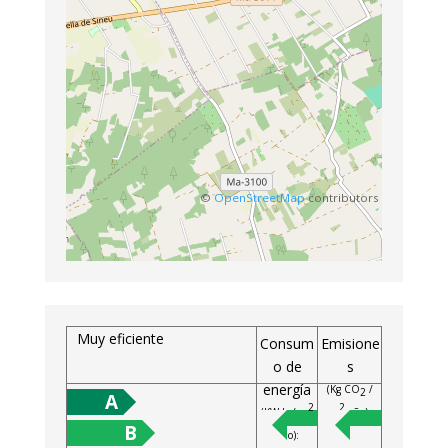
©
OpenStreetMap
contributors
Muy eficiente
Consum
Emisione
o de
s
energía
(Kg CO
/
2
A
2
2
(KW h / m
m
año):
B
año):