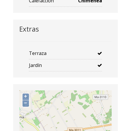
Calefacción
Chimenea
Extras
Terraza
Jardín
+
−