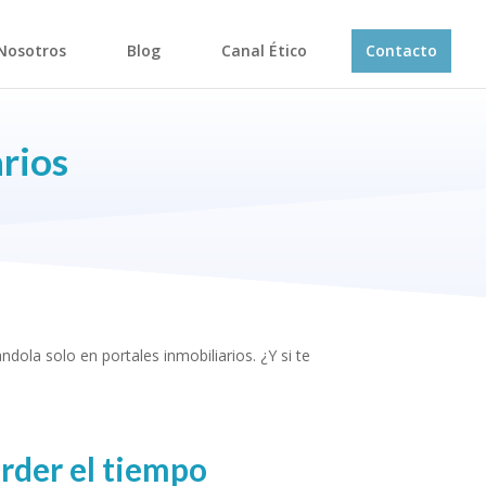
Nosotros
Blog
Canal Ético
Contacto
arios
dola solo en portales inmobiliarios. ¿Y si te
rder el tiempo