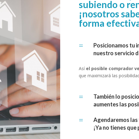
subiendo o re
¡nosotros sab
forma efectiv
=
Posicionamos tu in
nuestro servicio d
Así
el posible comprador ve
que maximizará las posibilida
=
También lo posici
aumentes las posib
=
Agendaremos las vi
¡Ya no tienes que 