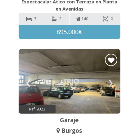
Espectacular Ático con Terraza en Planta
en Avenidas
3
2
140
0
895.000€
❮
❯
Ref. 9323
Garaje
Burgos