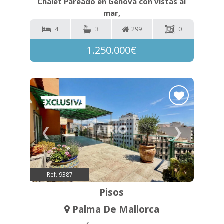
Chalet Pareado en Génova con vistas al
mar,
4
3
299
0
1.250.000€
❮
❯
Ref. 9387
Pisos
Palma De Mallorca