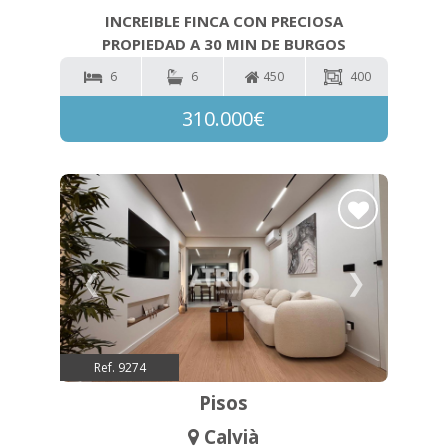
INCREIBLE FINCA CON PRECIOSA
PROPIEDAD A 30 MIN DE BURGOS
6
6
450
400
310.000€
❮
❯
Ref. 9274
Pisos
Calvià