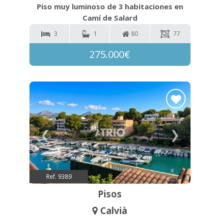
Piso muy luminoso de 3 habitaciones en
Camí de Salard
3
1
80
77
275.000€
❮
❯
Ref. 9389
Pisos
Calvià