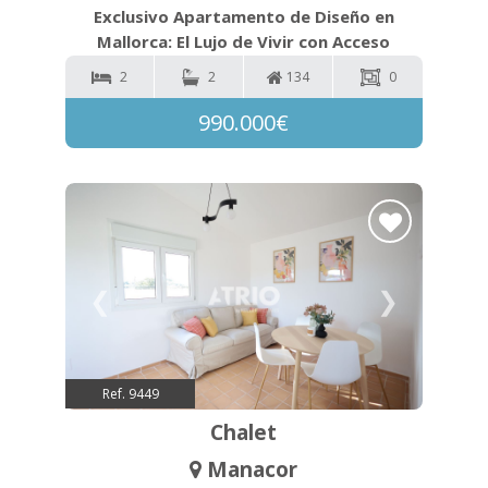
Exclusivo Apartamento de Diseño en
Mallorca: El Lujo de Vivir con Acceso
Directo al Puerto Deportivo.
2
2
134
0
990.000€
❮
❯
Ref. 9449
Chalet
Manacor