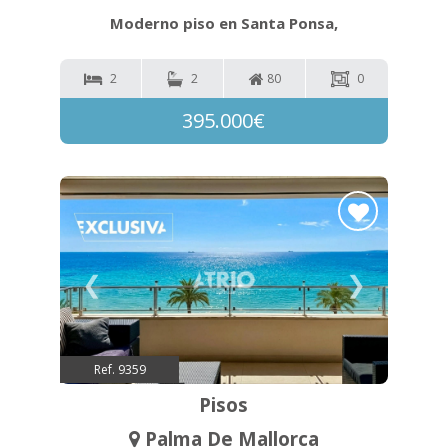
Moderno piso en Santa Ponsa,
2
2
80
0
395.000€
❮
❯
Ref. 9359
Pisos
Palma De Mallorca