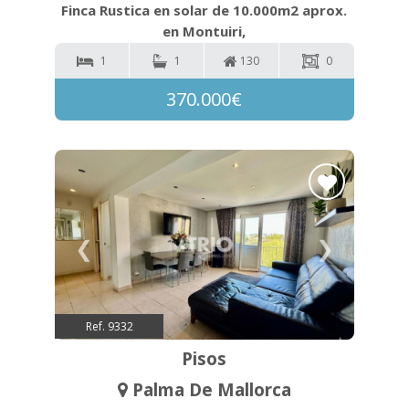
Finca Rustica en solar de 10.000m2 aprox.
en Montuiri,
1
1
130
0
370.000€
❮
❯
Ref. 9332
Pisos
Palma De Mallorca