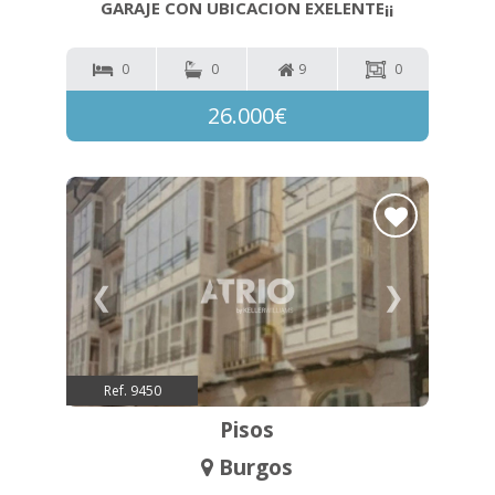
GARAJE CON UBICACION EXELENTE¡¡
0
0
9
0
26.000€
❮
❯
Ref. 9450
Pisos
Burgos