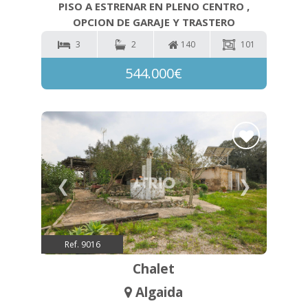
PISO A ESTRENAR EN PLENO CENTRO ,
OPCION DE GARAJE Y TRASTERO
3
2
140
101
544.000€
❮
❯
Ref. 9016
Chalet
Algaida