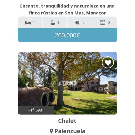
Encanto, tranquilidad y naturaleza en una
finca rústica en Son Mas, Manacor
1
1
42
0
260.000€
❮
❯
Ref. 8981
Chalet
Palenzuela