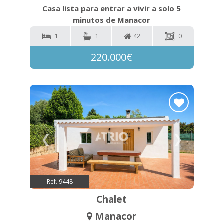
Casa lista para entrar a vivir a solo 5
minutos de Manacor
1
1
42
0
220.000€
❮
❯
Ref. 9448
Chalet
Manacor