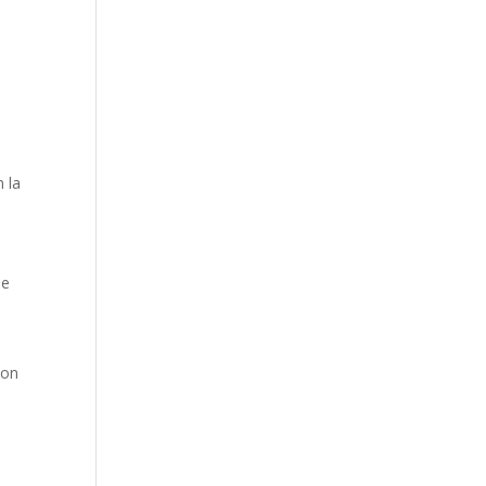
n la
ue
son