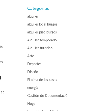
Categorías
alquiler
alquiler local burgos
alquiler piso burgos
Alquiler temporario
da
Alquiler turístico
Arte
as
Deportes
DIseño
a
El alma de las casas
energía
dad
Gestión de Documentación
l
Hogar