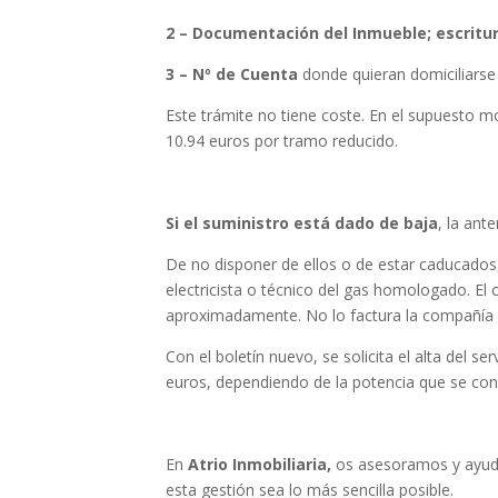
2 – Documentación del Inmueble; e
scritu
3 – Nº de Cuenta
donde quieran domiciliarse 
Este trámite no tiene coste. En el supuesto mo
10.94 euros por tramo reducido.
Si el suministro está dado de baja
, la ant
De no disponer de ellos o de estar caducados,
electricista o técnico del gas homologado. El 
aproximadamente. No lo factura la compañía s
Con el boletín nuevo, se solicita el alta del s
euros, dependiendo de la potencia que se con
En
Atrio Inmobiliaria,
os asesoramos y ayud
esta gestión sea lo más sencilla posible.