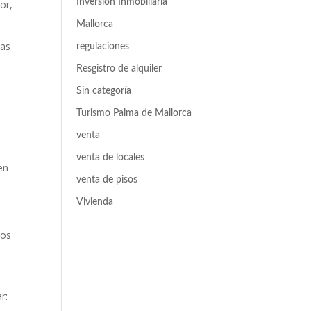
Inversión Inmobiliaria
or,
Mallorca
tas
regulaciones
Resgistro de alquiler
Sin categoría
Turismo Palma de Mallorca
venta
venta de locales
en
venta de pisos
Vivienda
ios
r: