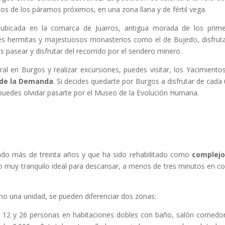
ntos de los páramos próximos, en una zona llana y de fértil vega.
 ubicada en la comarca de Juarros, antigua morada de los prim
es hermitas y majestuosos monasterios como el de Bujedo, disfrut
ás pasear y disfrutar del recorrido por el sendero minero.
ural en Burgos y realizar excursiones, puedes visitar, los Yacimiento
a de la Demanda
. Si decides quedarte por Burgos a disfrutar de cada
 puedes olvidar pasarte por el Museo de la Evolución Humana.
tado más de treinta años y que ha sido rehabilitado como
complejo
o muy tranquilo ideal para descansar, a menos de tres minutos en c
mo una unidad, se pueden diferenciar dos zonas:
e 12 y 26 personas en habitaciones dobles con baño, salón comedo