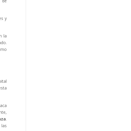
s de
es y
n la
ado.
ismo
ital
esta
taca
nte,
nza
.
 las