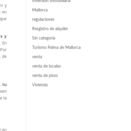
Inversión Inmobiliaria
zo y
Mallorca
o en
 que
regulaciones
Resgistro de alquiler
s y
Sin categoría
. En
Turismo Palma de Mallorca
 Por
s de
venta
venta de locales
venta de pisos
 tu
Vivienda
bien
e la
 río