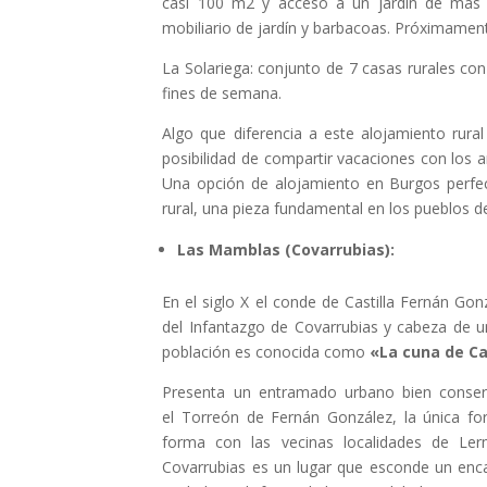
casi 100 m2 y acceso a un jardín de más 
mobiliario de jardín y barbacoas. Próximament
La Solariega: conjunto de 7 casas rurales con
fines de semana.
Algo que diferencia a este alojamiento rural 
posibilidad de compartir vacaciones con los a
Una opción de alojamiento en Burgos perfe
rural, una pieza fundamental en los pueblos d
Las Mamblas (Covarrubias):
En el siglo X el conde de Castilla Fernán Gon
del Infantazgo de Covarrubias y cabeza de 
población es conocida como
«La cuna de Ca
Presenta un entramado urbano bien conser
el Torreón de Fernán González, la única fort
forma con las vecinas localidades de Le
Covarrubias es un lugar que esconde un encan