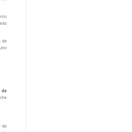
eros
arás
s de
 uno
 de
oche
r de