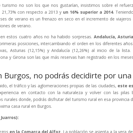
 turismo no son los que nos gustarían, insistimos sobre el refuer
Un 21,73% con respecto a 2013 y
un 16% superior a 2014
. Teniend
eses de verano es un frenazo en seco en el incremento de viajeros
ciones de verano.
en estos cuatro años no ha habido sorpresas.
Andalucía, Asturia
primeras posiciones, intercambiando el orden en los diferentes años
s, Asturias (12,15%) y Andalucía (12,26%) al inicio de la lista.
elona y Girona
son las que más reservas han registrado en los mese
n Burgos, no podrás decidirte por una
uido, el tráfico y las aglomeraciones propias de las ciudades,
este es
xperiencia en contacto con la naturaleza y volver con las pilas 
 rurales donde, podrás disfrutar del turismo rural en esa provincia d
óxima casa rural en Burgos.
Juarros):
urgos
en la Comarca del Alfoz
. La población se asienta a la vera del