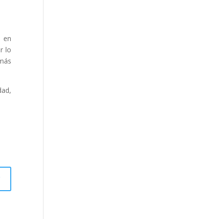
, en
r lo
 más
dad,
r