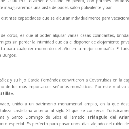
de 2.000 m2 totalmente vallado en piedra, con porches dotado
e inauguraremos una pista de pádel, salón polivalente y bar.
 distintas capacidades que se alquilan individualmente para vacacion
de otros, es que al poder alquilar varias casas colindantes, brinda
migos sin perder la intimidad que da el disponer de alojamiento priv
cta para cualquier momento del año en la mejor compañía. El tur
e Burgos.
zález y su hijo García Fernández convirtieron a Covarrubias en la cap
uno de los más importantes señoríos monásticos. Por este motivo 
stilla»
.
vado, unido a un patrimonio monumental amplio, en la que des
aleza castellana anterior al siglo XI que se conserva. Turísticame
rma y Santo Domingo de Silos el llamado
Triángulo del Arla
to especial. Es perfecto para pasar unos días alejado del ruido de