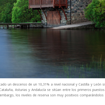
tado un descenso de un 10,31% a nivel nacional y Castilla y León s
 Cataluña, Asturias y Andalucía se sitúan entre los primeros puestos
n embargo, los niveles de reserva son muy positivos comparándolos