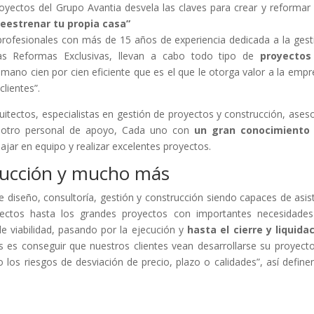
oyectos del Grupo Avantia desvela las claves para crear y reformar
reestrenar tu propia casa”
rofesionales con más de 15 años de experiencia dedicada a la gest
las Reformas Exclusivas, llevan a cabo todo tipo de
proyectos
mano cien por cien eficiente que es el que le otorga valor a la empr
clientes”.
tectos, especialistas en gestión de proyectos y construcción, ases
 y otro personal de apoyo, Cada uno con
un gran conocimiento 
ajar en equipo y realizar excelentes proyectos.
rucción y mucho más
diseño, consultoría, gestión y construcción siendo capaces de asist
yectos hasta los grandes proyectos con importantes necesidade
l de viabilidad, pasando por la ejecución y
hasta el cierre y liquida
 es conseguir que nuestros clientes vean desarrollarse su proyect
o los riesgos de desviación de precio, plazo o calidades”, así define