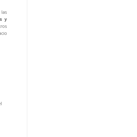
 las
s y
tros
acio
l