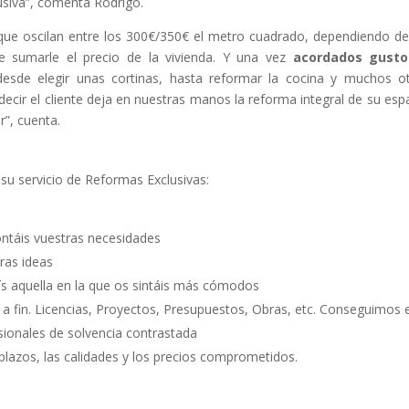
usiva”, comenta Rodrigo.
que oscilan entre los 300€/350€ el metro cuadrado, dependiendo de
ue sumarle el precio de la vivienda. Y una vez
acordados gusto
sde elegir unas cortinas, hasta reformar la cocina y muchos o
decir el cliente deja en nuestras manos la reforma integral de su esp
r”, cuenta.
su servicio de Reformas Exclusivas:
ontáis vuestras necesidades
ras ideas
ís aquella en la que os sintáis más cómodos
 a fin. Licencias, Proyectos, Presupuestos, Obras, etc. Conseguimos e
sionales de solvencia contrastada
plazos, las calidades y los precios comprometidos.