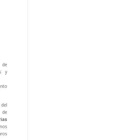
s de
es y
anto
 del
o de
rias
 nos
uros