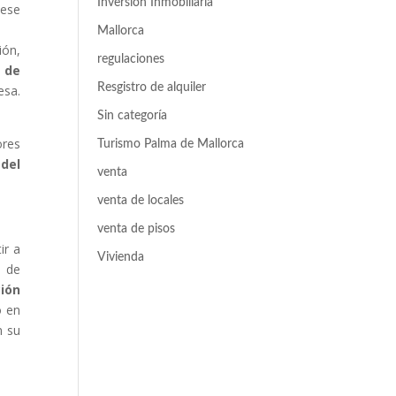
Inversión Inmobiliaria
 ese
Mallorca
ión,
regulaciones
 de
Resgistro de alquiler
esa.
Sin categoría
ores
Turismo Palma de Mallorca
del
venta
venta de locales
venta de pisos
ir a
Vivienda
s de
ción
o en
n su