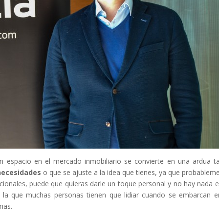
 espacio en el mercado inmobiliario se convierte en una ardua t
necesidades
o que se ajuste a la idea que tienes, ya que probablem
ionales, puede que quieras darle un toque personal y no hay nada e
n la que muchas personas tienen que lidiar cuando se embarcan e
mas.