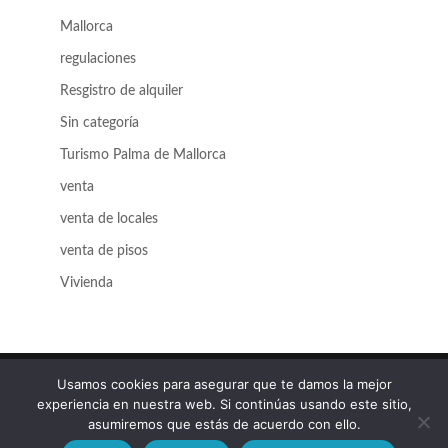
Mallorca
regulaciones
Resgistro de alquiler
Sin categoría
Turismo Palma de Mallorca
venta
venta de locales
venta de pisos
Vivienda
Usamos cookies para asegurar que te damos la mejor
experiencia en nuestra web. Si continúas usando este sitio,
© 2025 Atrio Gestión Inmobiliaria |
Aviso Legal
|
asumiremos que estás de acuerdo con ello.
Política de Privacidad
|
Política de Cookies
|