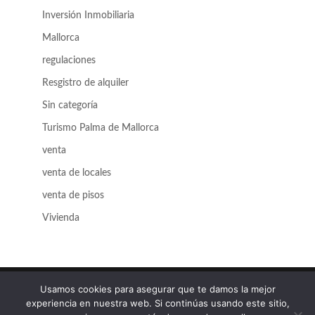
Inversión Inmobiliaria
Mallorca
regulaciones
Resgistro de alquiler
Sin categoría
Turismo Palma de Mallorca
venta
venta de locales
venta de pisos
Vivienda
Usamos cookies para asegurar que te damos la mejor
experiencia en nuestra web. Si continúas usando este sitio,
© 2025 Atrio Gestión Inmobiliaria |
Aviso Legal
|