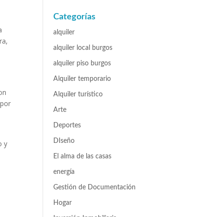
Categorías
a
alquiler
ra,
alquiler local burgos
alquiler piso burgos
Alquiler temporario
on
Alquiler turístico
 por
Arte
Deportes
DIseño
o y
El alma de las casas
energía
Gestión de Documentación
Hogar