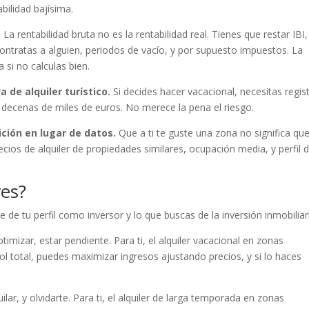
bilidad bajísima.
.
La rentabilidad bruta no es la rentabilidad real. Tienes que restar IBI,
ontratas a alguien, periodos de vacío, y por supuesto impuestos. La
 si no calculas bien.
 de alquiler turístico.
Si decides hacer vacacional, necesitas regis
e decenas de miles de euros. No merece la pena el riesgo.
ición en lugar de datos.
Que a ti te guste una zona no significa qu
cios de alquiler de propiedades similares, ocupación media, y perfil 
res?
e tu perfil como inversor y lo que buscas de la inversión inmobiliar
ptimizar, estar pendiente. Para ti, el alquiler vacacional en zonas
rol total, puedes maximizar ingresos ajustando precios, y si lo haces
ilar, y olvidarte. Para ti, el alquiler de larga temporada en zonas