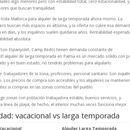
idades algo menores pero con estabilidad total, cero estacionalidad, y
ores que buscan tranquilidad.
toda Mallorca para alquiler de larga temporada ahora mismo. La
ro buscan más espacio es altísima, y la oferta no cubre esa demand
 en días, y los inquilinos suelen quedarse años. Rentabilidad esperad
bilidad absoluta.
 Son Espanyolet, Camp Redó) tienen demanda constante de
. El alquiler de larga temporada en Palma es un mercado sólido con p
icado y en buen estado, no tendrás problemas para alquilarlo.
e: trabajadores de la zona, profesores, personal sanitario. Son inquili
zo. Los precios de compra son accesibles y los alquileres se mantiene
ntes si compras en las zonas correctas del pueblo.
egir zonas con población trabajadora estable, buenos servicios, y
 línea de playa; de hecho, el interior muchas veces funciona mejor.
dad: vacacional vs larga temporada
 Vacacional
Alquiler Larga Temporada