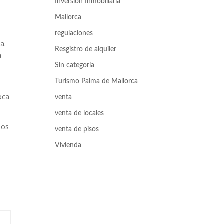
Inversión Inmobiliaria
Mallorca
regulaciones
a.
Resgistro de alquiler
a
Sin categoría
Turismo Palma de Mallorca
oca
venta
venta de locales
nos
venta de pisos
n
Vivienda