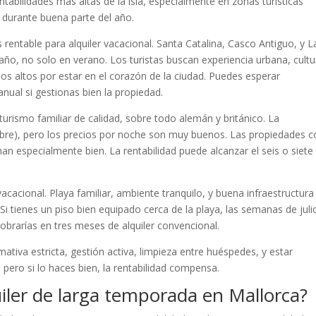
entabilidades más altas de la isla, especialmente en zonas turísticas
durante buena parte del año.
entable para alquiler vacacional. Santa Catalina, Casco Antiguo, y L
o, no solo en verano. Los turistas buscan experiencia urbana, cultu
os altos por estar en el corazón de la ciudad. Puedes esperar
nual si gestionas bien la propiedad.
urismo familiar de calidad, sobre todo alemán y británico. La
re), pero los precios por noche son muy buenos. Las propiedades c
nan especialmente bien. La rentabilidad puede alcanzar el seis o siete
acacional. Playa familiar, ambiente tranquilo, y buena infraestructura
Si tienes un piso bien equipado cerca de la playa, las semanas de juli
rarías en tres meses de alquiler convencional.
mativa estricta, gestión activa, limpieza entre huéspedes, y estar
 pero si lo haces bien, la rentabilidad compensa.
uiler de larga temporada en Mallorca?