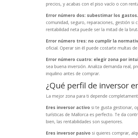
precios, y acabas con el piso vacío o con renta
Error número dos: subestimar los gastos
comunidad, seguro, reparaciones, gestión si c
rentabilidad neta puede ser la mitad de la bruta
Error número tres: no cumplir la normativa
oficial. Operar sin él puede costarte multas d
Error número cuatro: elegir zona por intu
sea buena inversión. Analiza demanda real, pre
inquilino antes de comprar.
¿Qué perfil de inversor e
La mejor zona para ti depende completamente d
Eres inversor activo
si te gusta gestionar, o
turísticas de Mallorca es perfecto. Te da cont
bien, las rentabilidades son superiores.
Eres inversor pasivo
si quieres comprar, alqu