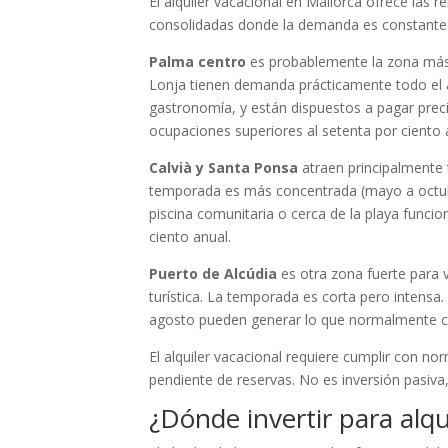
El alquiler vacacional en Mallorca ofrece las r
consolidadas donde la demanda es constante 
Palma centro
es probablemente la zona más r
Lonja tienen demanda prácticamente todo el añ
gastronomía, y están dispuestos a pagar preci
ocupaciones superiores al setenta por ciento a
Calvià y Santa Ponsa
atraen principalmente t
temporada es más concentrada (mayo a octub
piscina comunitaria o cerca de la playa funcio
ciento anual.
Puerto de Alcúdia
es otra zona fuerte para v
turística. La temporada es corta pero intensa. 
agosto pueden generar lo que normalmente cob
El alquiler vacacional requiere cumplir con nor
pendiente de reservas. No es inversión pasiva,
¿Dónde invertir para alq